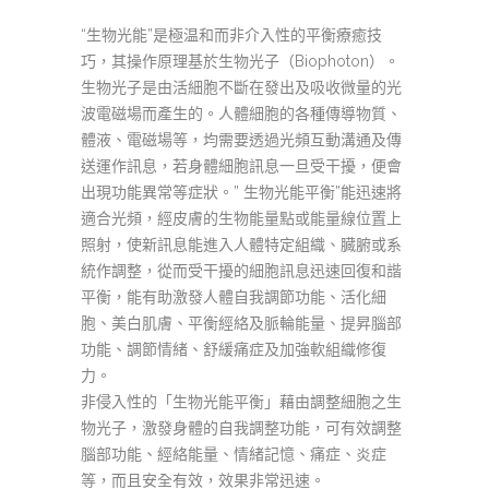
“生物光能”是極温和而非介入性的平衡療癒技
巧，其操作原理基於生物光子（Biophoton）。
生物光子是由活細胞不斷在發出及吸收微量的光
波電磁場而產生的。人體細胞的各種傳導物質、
體液、電磁場等，均需要透過光頻互動溝通及傳
送運作訊息，若身體細胞訊息一旦受干擾，便會
出現功能異常等症狀。” 生物光能平衡”能迅速將
適合光頻，經皮膚的生物能量點或能量線位置上
照射，使新訊息能進入人體特定組織、臓腑或系
統作調整，從而受干擾的細胞訊息迅速回復和諧
平衡，能有助激發人體自我調節功能、活化細
胞、美白肌膚、平衡經絡及脈輪能量、提昇腦部
功能、調節情緒、舒緩痛症及加強軟組織修復
力。
非侵入性的「生物光能平衡」藉由調整細胞之生
物光子，激發身體的自我調整功能，可有效調整
腦部功能、經絡能量、情緒記憶、痛症、炎症
等，而且安全有效，效果非常迅速。