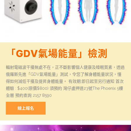
「GDV氣場能量」檢測
輻射電磁波干擾無處不在，正不斷影響個人健康及睡眠質素，透過
俄羅斯先進「GDV氣場能量」測試，令您了解身體能量狀況，懂
得如何減低干擾及提昇身體能量。 有效期:即日起至另行通知 首次
體驗 : $400(原價$800) 須預約 灣仔盧押道23號The Phoenix 5樓
全層 預約查詢 2157 8590
線上報名