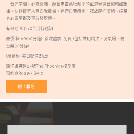
「音光空間」心靈綠洲，藴含宇宙萬物頻率的藍道瑪微音樂和諧韻
律，快速提昇人體自我能量，進行自我療癒、釋放壓抑情緒、達至
身心靈平衡及至啟發智慧。
有效期:即日起至另行通知
原價:$680(60分鐘) 首次體驗: 免費 (包括試用精油、測氣場，聽
音樂30分鐘)
(須預約, 每日額滿即止)
灣仔盧押道23號The Phoenix 5樓全層
預約查詢 2157 8590
線上報名