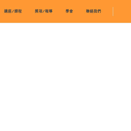
講座/課程
獎項/報導
學會
聯絡我們