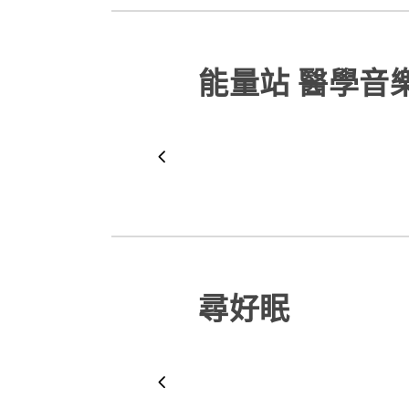
能量站 醫學音
尋好眠