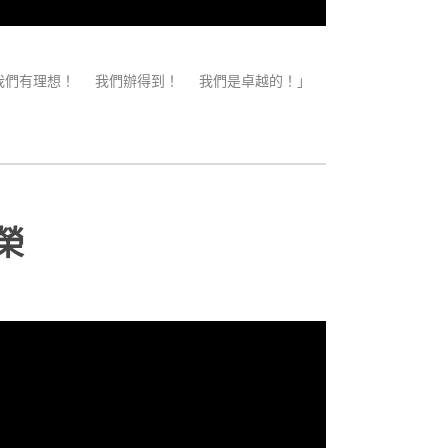
是— 我們有理想！ 我們辦得到！ 我們是卓越的！」
榮