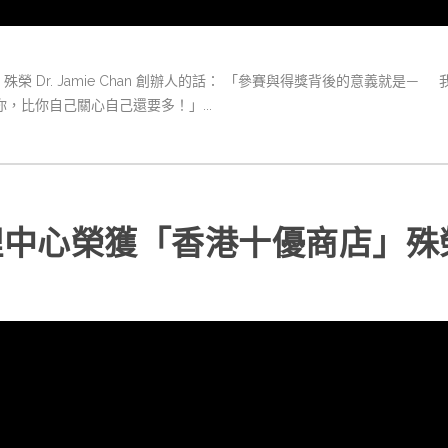
榮 Dr. Jamie Chan 創辦人的話： 「參賽與得獎背後的意義就
，比你自己關心自己還要多！」...
理中心榮獲「香港十優商店」殊