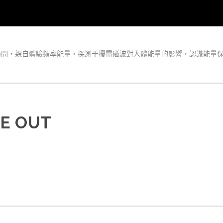
臨訪問，親自體驗頻率能量，探測干擾電磁波對人體能量的影響，認識能量保健
DE OUT