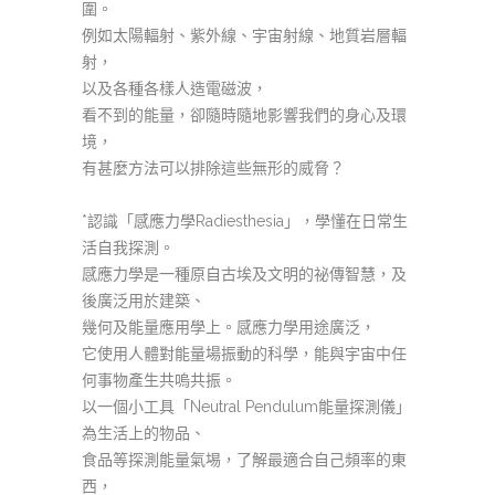
圍。
例如太陽輻射、紫外線、宇宙射線、地質岩層輻
射，
以及各種各樣人造電磁波，
看不到的能量，卻隨時隨地影響我們的身心及環
境，
有甚麼方法可以排除這些無形的威脅？
*
認識「感應力學
Radiesthesia
」，學懂在日常生
活自我探測。
感應力學是一種原自古埃及文明的祕傳智慧，及
後廣泛用於建築、
幾何及能量應用學上。感應力學用途廣泛，
它使用人體對能量場振動的科學，能與宇宙中任
何事物產生共嗚共振。
以一個小工具「
Neutral Pendulum
能量探測儀」
為生活上的物品、
食品等探測能量氣埸，了解最適合自己頻率的東
西，