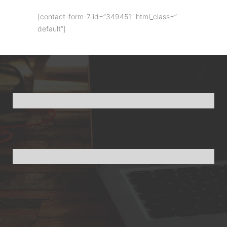
[contact-form-7 id=”349451″ html_class=”
default”]