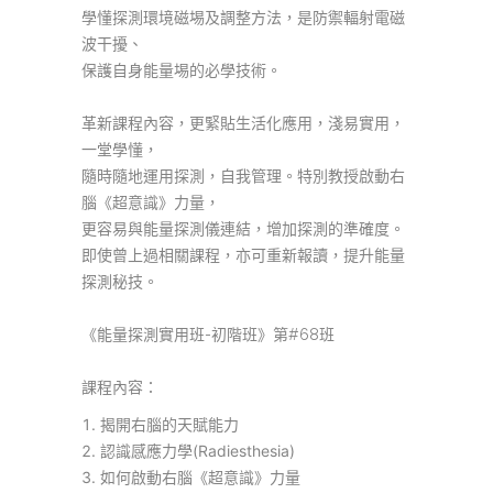
學懂探測環境磁埸及調整方法，是防禦輻射電磁
波干擾、
保護自身能量埸的必學技術。
革新課程內容，更緊貼生活化應用，淺易實用，
一堂學懂，
隨時隨地運用探測，自我管理。特別教授啟動右
腦《超意識》力量，
更容易與能量探測儀連結，增加探測的準確度。
即使曾上過相關課程，亦可重新報讀，提升能量
探測秘技。
《能量探測實用班-初階班》第#68班
課程內容：
揭開右腦的天賦能力
認識感應力學(Radiesthesia)
如何啟動右腦《超意識》力量