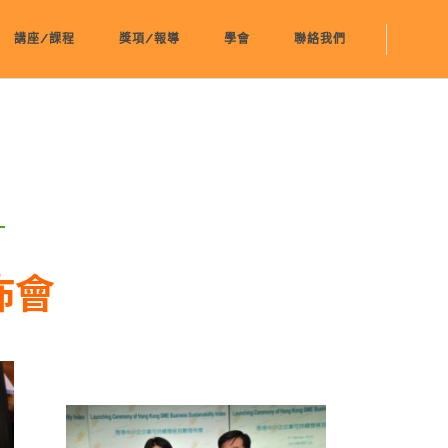
講座/課程
獎項/報導
學會
聯絡我們
佈會